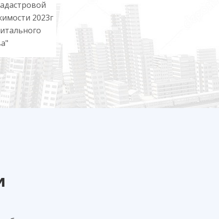
кадастровой
имости 2023г
питального
а"
и