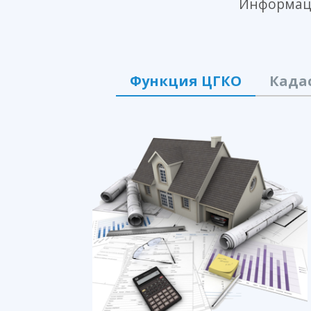
Информаци
Функция ЦГКО
Када